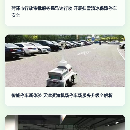
菏泽市行政审批服务局迅速行动 开展扫雪清冰保障停车
安全
智能停车新体验 天津滨海机场停车场服务升级全解析