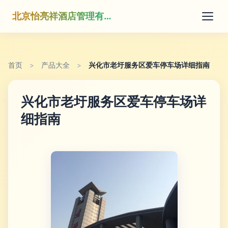
北京怡亮祥酒店管理有限公司
首页
>
产品大全
>
兴化市老圩服务区爱车停车场详细指南
兴化市老圩服务区爱车停车场详
细指南