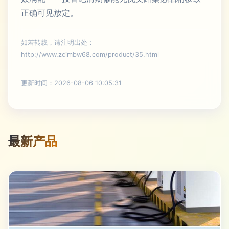
正确可见放定。
如若转载，请注明出处：
http://www.zcimbw68.com/product/35.html
更新时间：2026-08-06 10:05:31
最新产品