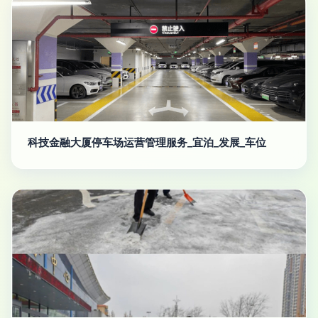
科技金融大厦停车场运营管理服务_宜泊_发展_车位