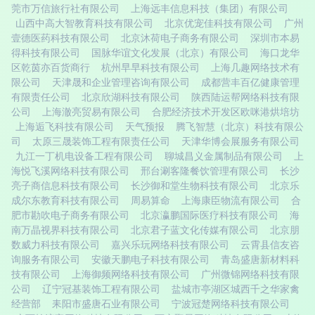
莞市万信旅行社有限公司
上海远丰信息科技（集团）有限公司
山西中高大智教育科技有限公司
北京优宠佳科技有限公司
广州
壹德医药科技有限公司
北京沐荷电子商务有限公司
深圳市本易
得科技有限公司
国脉华谊文化发展（北京）有限公司
海口龙华
区乾茵亦百货商行
杭州早早科技有限公司
上海几趣网络技术有
限公司
天津晟和企业管理咨询有限公司
成都营丰百亿健康管理
有限责任公司
北京欣湖科技有限公司
陕西陆运帮网络科技有限
公司
上海澈亮贸易有限公司
合肥经济技术开发区欧咪港烘培坊
上海逅飞科技有限公司
天气预报
腾飞智慧（北京）科技有限公
司
太原三晟装饰工程有限责任公司
天津华博会展服务有限公司
九江一丁机电设备工程有限公司
聊城昌义金属制品有限公司
上
海悦飞溪网络科技有限公司
邢台涮客隆餐饮管理有限公司
长沙
亮子商信息科技有限公司
长沙御和堂生物科技有限公司
北京乐
成尔东教育科技有限公司
周易算命
上海康臣物流有限公司
合
肥市勘吹电子商务有限公司
北京瀛鹏国际医疗科技有限公司
海
南万晶视界科技有限公司
北京君子蓝文化传媒有限公司
北京朋
数威力科技有限公司
嘉兴乐玩网络科技有限公司
云霄县信友咨
询服务有限公司
安徽天鹏电子科技有限公司
青岛盛唐新材料科
技有限公司
上海御频网络科技有限公司
广州微锦网络科技有限
公司
辽宁冠基装饰工程有限公司
盐城市亭湖区城西千之华家禽
经营部
耒阳市盛唐石业有限公司
宁波冠楚网络科技有限公司